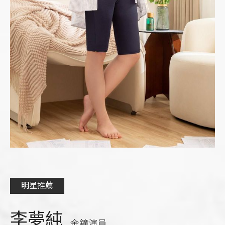
明星推薦
李夢純
金鐘演員