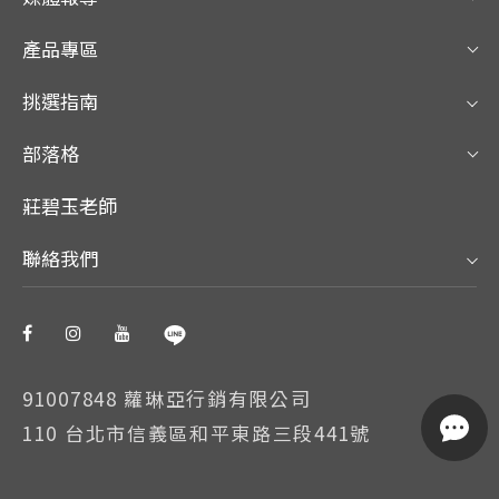
產品專區
挑選指南
部落格
莊碧玉老師
聯絡我們
91007848 蘿琳亞行銷有限公司
110 台北市信義區和平東路三段441號
我們使用 Cookie 以允許我們網站的正常工作、個性化設計內
容和廣告、提供社交媒體功能並分析流量。我們還同社交媒