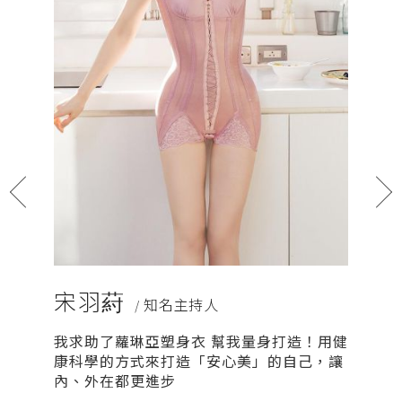
宋羽葤
安苡
/ 知名主持人
我求助了蘿琳亞塑身衣 幫我量身打造！用健
產品用途
康科學的方式來打造「安心美」的自己，讓
內、外在都更進步
MORE