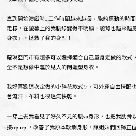
直到開始演戲時...工作時間越來越長，能夠運動的時
走樣，在螢幕上的我腰線變得不明顯，駝背也越來越
身衣」，拯救了我的身型！
蘿琳亞門市有超多可以選擇適合自己量身定做的款式
全不是想像中羞於見人的阿嬤塑身衣。
我好喜歡這次定做的小碎花款式✨，可外穿自由搭配
會流汗，布料也很透氣快乾。
so
一穿上去我看見了好久不見的腰
身形，也把我肋骨
up up
接
，改善了我原本軟爛身形，讓姐妹們回歸正