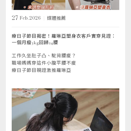
27
Feb.2026
媒體推薦
療日子節目揭密！蘿琳亞塑身衣客戶實穿見證：
一個月瘦3kg回歸24腰
工作久坐肚子凸、駝背腰痠？
職場媽媽穿這件小腹平腰不痠
療日子節目親證激推蘿琳亞