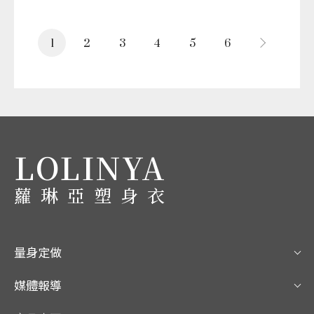
1
2
3
4
5
6
LOLINYA
蘿琳亞塑身衣
量身定做
媒體報導