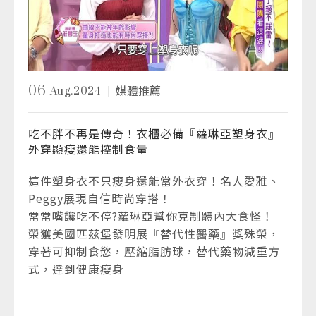
06
Aug.2024
媒體推薦
吃不胖不再是傳奇！衣櫃必備『蘿琳亞塑身衣』
外穿顯瘦還能控制食量
這件塑身衣不只瘦身還能當外衣穿！名人愛雅、
Peggy展現自信時尚穿搭！
常常嘴饞吃不停?蘿琳亞幫你克制體內大食怪！
榮獲美國匹茲堡發明展『替代性醫藥』獎殊榮，
穿著可抑制食慾，壓縮脂肪球，替代藥物減重方
式，達到健康瘦身