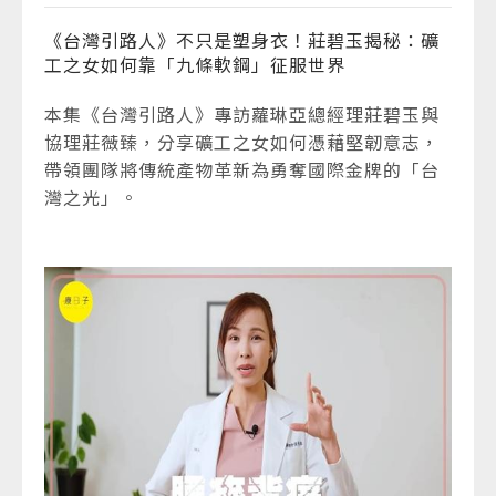
《台灣引路人》不只是塑身衣！莊碧玉揭秘：礦
工之女如何靠「九條軟鋼」征服世界
本集《台灣引路人》專訪蘿琳亞總經理莊碧玉與
協理莊薇臻，分享礦工之女如何憑藉堅韌意志，
帶領團隊將傳統產物革新為勇奪國際金牌的「台
灣之光」。