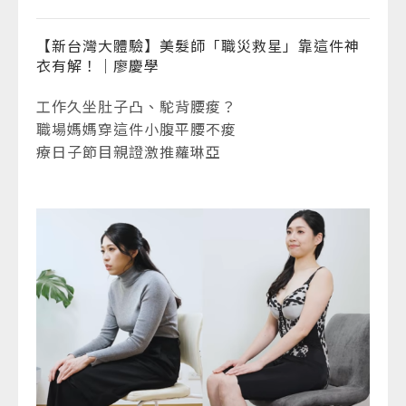
【新台灣大體驗】美髮師「職災救星」靠這件神
衣有解！｜廖慶學
工作久坐肚子凸、駝背腰痠？
職場媽媽穿這件小腹平腰不痠
療日子節目親證激推蘿琳亞