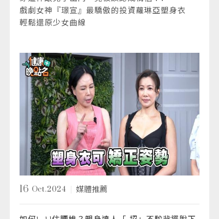
戲劇女神『璟宣』最驕傲的投資蘿琳亞塑身衣
輕鬆還原少女曲線
16
Oct.2024
媒體推薦