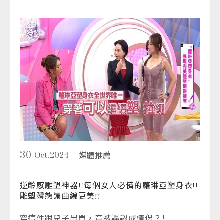
30
Oct.2024
媒體推薦
逆齡感雕塑神器!!每個女人必備的蘿琳亞塑身衣!!
雕塑體態讓曲線更美!!
穿這件跟兒子出門，竟被誤認成情侶？!