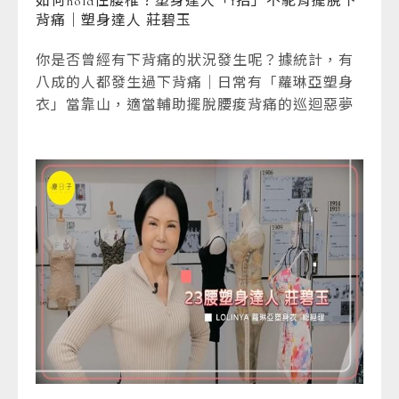
如何hold住腰椎？塑身達人「1招」不駝背擺脫下
背痛｜塑身達人 莊碧玉
你是否曾經有下背痛的狀況發生呢？據統計，有
八成的人都發生過下背痛｜日常有「蘿琳亞塑身
衣」當靠山，適當輔助擺脫腰痠背痛的巡迴惡夢