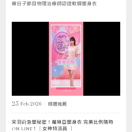
療日子節目物理治療師認證軟鋼塑身衣
25
Feb.2026
媒體推薦
宋羽葤急塑秘密！蘿琳亞塑身衣 完美比例隨時
ON LINE！│女神特派員 │