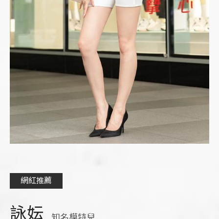
網紅推薦
詠妘
知名模特兒