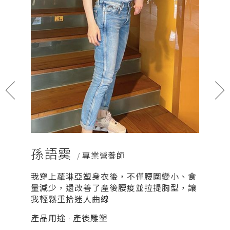
孫語霙
莎賓
/ 專業營養師
我穿上蘿琳亞塑身衣後，不僅腰圍變小、食
我靠著
量減少，還改善了產後腰痠並拉提胸型，讓
後身材
我輕鬆重拾迷人曲線
設計讓
產品用途 : 產後雕塑
產品用途