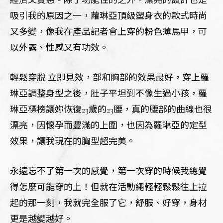
經濟又實惠。除了功能性的之外，漂亮的設計也是
吸引我的原因之一，蘿琳亞頂級塑身衣的款式時尚
又多變，像我在產品記者會上穿的粉色薄馬甲，可
以外露、性感又有功效。
輕鬆穿脫 立即見效，部和胸部的效果最好，穿上蘿
琳亞調整身型之後，肚子平坦到不像生過小孩，蘿
琳亞標榜讓妳恢復23歲的23腰，真的腰部的曲線也很
漂亮，因懷孕而豐滿的上圍，也因為蘿琳亞的定型
效果，讓我現在的胸型超完美。
永遠忘不了第一次的感覺，第一次穿的時候我總覺
得怎麼可能穿的上！但就在活動繩輕輕鬆鬆往上拉
起的那一刻，我就完全服了它，舒服、好穿，身材
更是越變越好。