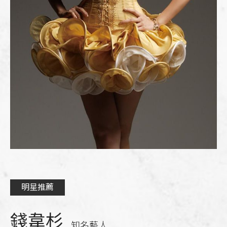
明星推薦
錢韋杉
知名藝人