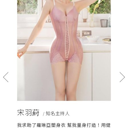
化雕塑翹
宋羽葤
安苡
/ 知名主持人
我求助了蘿琳亞塑身衣 幫我量身打造！用健
產品用途