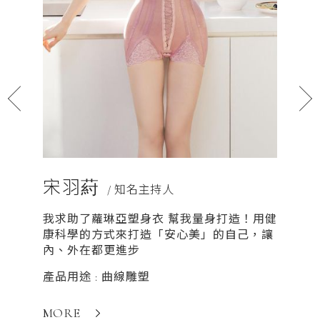
宋羽葤
安苡
/ 知名主持人
我求助了蘿琳亞塑身衣 幫我量身打造！用健
產品用途
康科學的方式來打造「安心美」的自己，讓
內、外在都更進步
MORE
產品用途 : 曲線雕塑
MORE