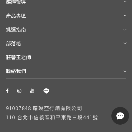
媒體報導
產品專區
挑選指南
部落格
莊碧玉老師
聯絡我們
91007848 蘿琳亞行銷有限公司
110 台北市信義區和平東路三段441號
我們使用 Cookie 以允許我們網站的正常工作、個性化設計內
容和廣告、提供社交媒體功能並分析流量。我們還同社交媒