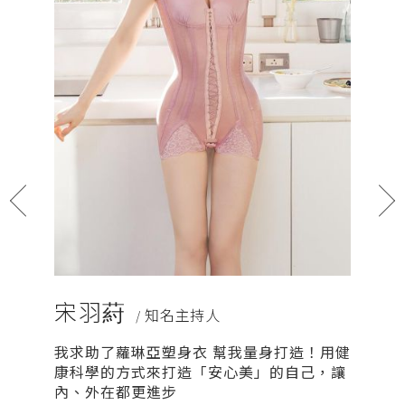
宋羽葤
安苡
/ 知名主持人
我求助了蘿琳亞塑身衣 幫我量身打造！用健
產品用途
康科學的方式來打造「安心美」的自己，讓
內、外在都更進步
MORE