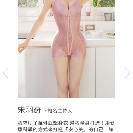
宋羽葤
安苡
/ 知名主持人
我求助了蘿琳亞塑身衣 幫我量身打造！用健
產品用途
康科學的方式來打造「安心美」的自己，讓