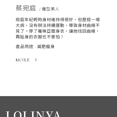
蔡宛庭
鍾家
/ 纖型美人
宛庭年紀輕時身材維持得很好，但歷經一場
家芯身
大病，沒有辦法持續運動，導致身材曲線不
身肥胖
見了。穿了蘿琳亞塑身衣，讓她找回曲線，
上蘿琳
再貼身的衣服也不害怕！
信！
產品用途 : 減肥瘦身
產品用途
MORE
MORE
LOLINYA