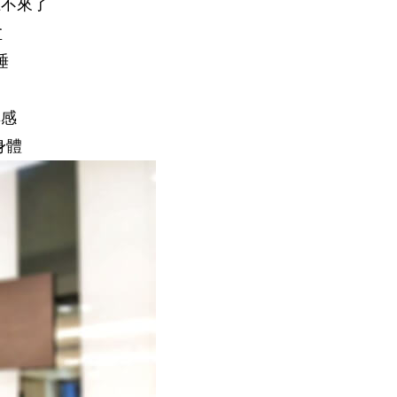
上不來了
盆
睡
無感
身體