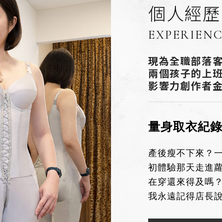
個人經歷
EXPERIEN
現為全職部落客
兩個孩子的上班
影響力創作者
量身取衣紀
產後瘦不下來？一
初體驗那天走進
在穿還來得及嗎
我永遠記得店長