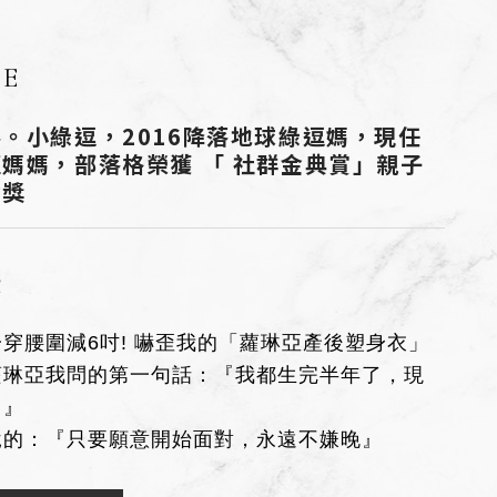
CE
。小綠逗，2016降落地球綠逗媽，現任
媽媽，部落格榮獲 「 社群金典賞」親子
金獎
錄
穿腰圍減6吋! 嚇歪我的「蘿琳亞產後塑身衣」
蘿琳亞我問的第一句話：『我都生完半年了，現
？』
說的：『只要願意開始面對，永遠不嫌晚』