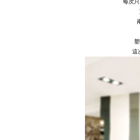
每次只
塑
這