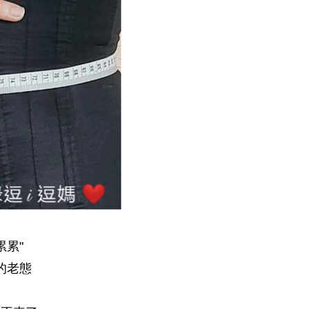
累"
的老態