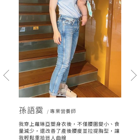
孫語霙
詠妘
/ 專業營養師
我穿上蘿琳亞塑身衣後，不僅腰圍變小、食
在蘿琳
量減少，還改善了產後腰痠並拉提胸型，讓
會得到
我輕鬆重拾迷人曲線
體態會