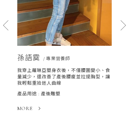
孫語霙
詠妘
/ 專業營養師
我穿上蘿琳亞塑身衣後，不僅腰圍變小、食
在蘿琳
量減少，還改善了產後腰痠並拉提胸型，讓
會得到
我輕鬆重拾迷人曲線
體態會
想、健
產品用途 : 產後雕塑
產品用途
MORE
MORE