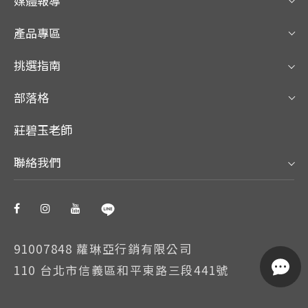
媒體報導
產品專區
挑選指南
部落格
莊碧玉老師
聯絡我們
91007848 蘿琳亞行銷有限公司
110 台北市信義區和平東路三段441號
我們使用 Cookie 以允許我們網站的正常工作、個性化設計內
容和廣告、提供社交媒體功能並分析流量。我們還同社交媒