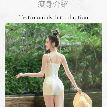
瘦身介紹
Testimonials Introduction