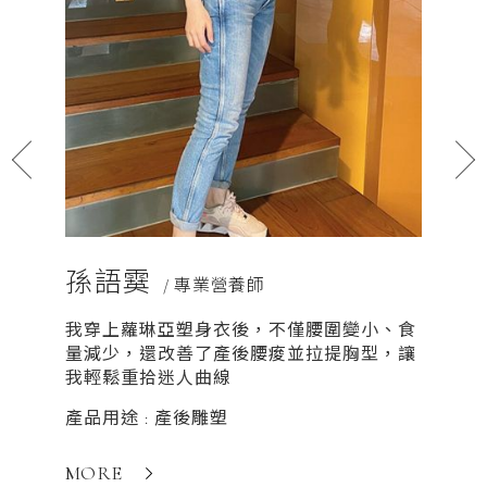
孫語霙
詠妘
/ 專業營養師
我穿上蘿琳亞塑身衣後，不僅腰圍變小、食
在蘿琳
量減少，還改善了產後腰痠並拉提胸型，讓
會得到
我輕鬆重拾迷人曲線
體態會
想、健
產品用途 : 產後雕塑
產品用途
MORE