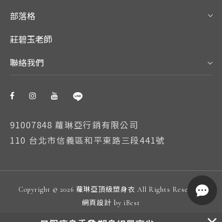
部落格
莊碧玉老師
聯絡我們
91007848 蘿琳亞行銷有限公司
110 台北市信義區和平東路三段441號
Copyright ©
2026
蘿琳亞頂級塑身衣
All Rights Reserved.
by
網頁設計
iBest
我們使用 Cookie 以允許我們網站的正常工作、個性化設計內
容和廣告、提供社交媒體功能並分析流量。我們還同社交媒