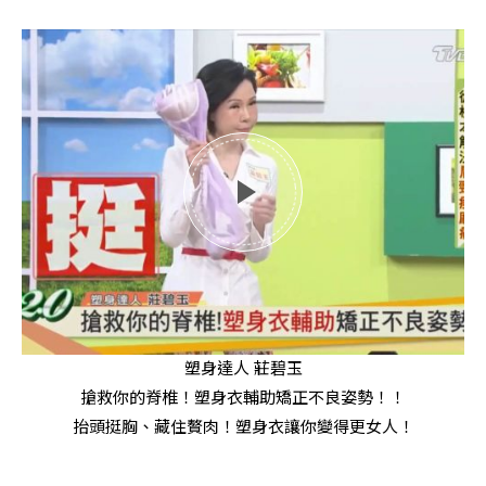
塑身達人 莊碧玉
搶救你的脊椎！塑身衣輔助矯正不良姿勢！！
抬頭挺胸、藏住贅肉！塑身衣讓你變得更女人！