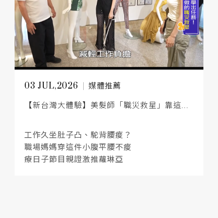
03 JUL,2026
媒體推薦
【新台灣大體驗】美髮師「職災救星」靠這...
工作久坐肚子凸、駝背腰痠？
職場媽媽穿這件小腹平腰不痠
療日子節目親證激推蘿琳亞