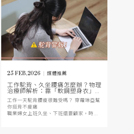
25 FEB,2026
媒體推薦
工作駝背、久坐腰痛怎麼辦？物理
治療師解析：靠「軟鋼塑身衣」...
工作一天駝背腰痠很難受嗎？ 穿蘿琳亞幫
你挺背不痠痛
職業婦女上班久坐、下班還要顧家，時...