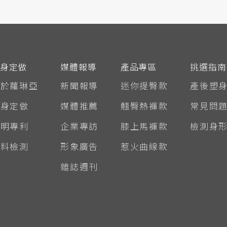
身定做
媒體報導
產品專區
挑選指南
關於蘿琳亞
新聞報導
迷你提臀款
產後塑
量身定做
媒體推薦
翹臀熱褲款
常見問
發明專利
企業專訪
膝上馬褲款
檢測身
布料檢測
形象廣告
惹火曲線款
雜誌週刊