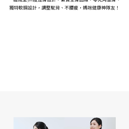
一體成型360度連身設計，緊實全身曲線，零死角塑身。
獨特軟鋼設計，調整駝背、不腰痠，媽咪健康神隊友！