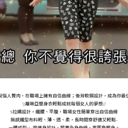
脫惱人贅肉，在職場上擁有自信曲線；後背軟鋼設計，成為你最
\\蘿琳亞塑身衣輕鬆成就每個女人的夢想//
S拉繩設計，纖腰、平腹，職場女性簡單穿出自信曲線
無感纖型布料輕、薄、透、柔，長時間穿舒適又輕鬆~