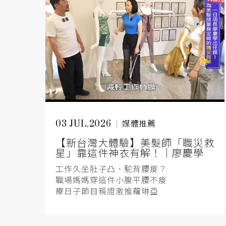
03 JUL,2026
媒體推薦
【新台灣大體驗】美髮師「職災救
星」靠這件神衣有解！｜廖慶學
工作久坐肚子凸、駝背腰痠？
職場媽媽穿這件小腹平腰不痠
療日子節目親證激推蘿琳亞