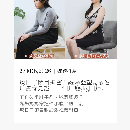
27 FEB,2026
媒體推薦
療日子節目揭密！蘿琳亞塑身衣客
戶實穿見證：一個月瘦3kg回歸2...
工作久坐肚子凸、駝背腰痠？
職場媽媽穿這件小腹平腰不痠
療日子節目親證激推蘿琳亞