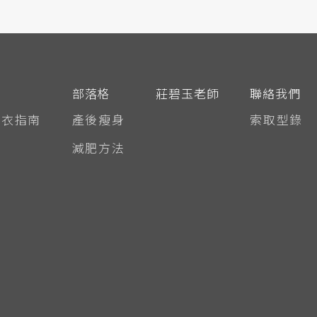
部落格
莊碧玉老師
聯絡我們
身衣指南
產後瘦身
索取型錄
題
減肥方法
形